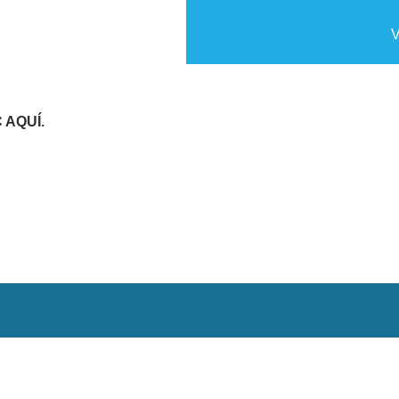
V
C AQUÍ
.