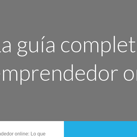
a guía comple
emprendedor o
ndedor online: Lo que