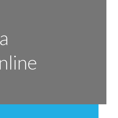
ta
nline